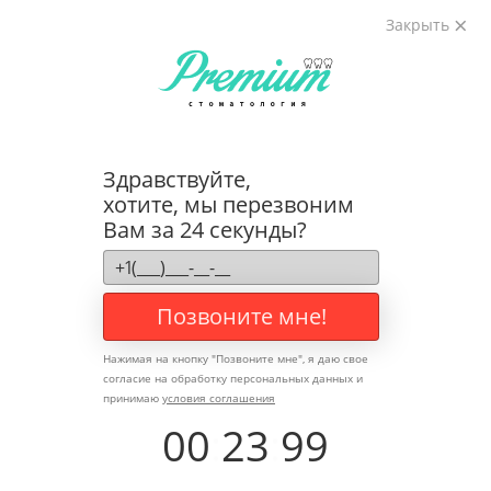
Закрыть
Рекомендации пациенту
после отбеливания зубов
Здравствуйте,
хотите, мы перезвоним
Главная
Советы стоматолога
Вам за 24 секунды?
Рекомендации пациенту после отбеливания зубов
Позвоните мне!
Нажимая на кнопку "
Позвоните мне
", я даю свое
согласие на обработку персональных данных и
принимаю
условия соглашения
Автор статьи:
Долгополова Динара Харисовна
главный
00
:
23
:
99
врач,
стоматолог-терапевт
Образование:
Самарский
государственный медицинский университет,
2009г.
Специализация:
стоматолог-терапевт