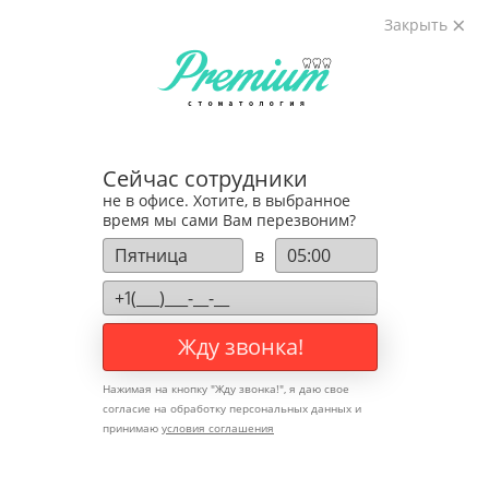
Закрыть
Сейчас сотрудники
не в офисе. Хотите, в выбранное
время мы сами Вам перезвоним?
стоматолог-терапевт
в
Михайлина
Светлана Владимировна
Жду звонка!
Опыт работы
14 лет
Нажимая на кнопку "
Жду звонка!
", я даю свое
согласие на обработку персональных данных и
принимаю
условия соглашения
Образование
г. Москва,