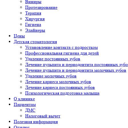
Виниры
Протезирование
Терапия
Хирургия
Гигиена
Элайнеры
Цены
Детская стоматология
Установление контакта с подростком
Профессиональная гигиена для детей
Удаление постоянных зубов
Лечение пульпита и периодонтита постоянных зубо
Лечение пульпита и периодонтита молочных зубов
Удаление молочных зубов
Лечение кариеса молочных зубов
Лечение кариеса постоянных зубов
Психологическая подготовка малыша
О клинике
Пациентам
ДМС
Налоговый вычет
Полезная информация
Отзывы