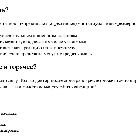
ть?
питков, неправильная (агрессивная) чистка зубов или чрезмерн
чувствительным к внешним факторам.
ь корни зубов, делая их более уязвимыми.
 вызывать реакцию на температуру.
ические препараты могут повредить эмаль.
е и горячее?
атологу. Только доктор после осмотра в кресле сможет точно оп
дов — это может только усугубить ситуацию!
 методы:
ия.
винирами.