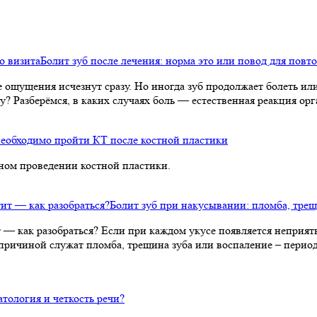
Болит зуб после лечения: норма это или повод для повт
 ощущения исчезнут сразу. Но иногда зуб продолжает болеть ил
? Разберёмся, в каких случаях боль — естественная реакция орг
необходимо пройти КТ после костной пластики
ном проведении костной пластики.
Болит зуб при накусывании: пломба, тре
 как разобраться? Если при каждом укусе появляется неприятная
ричиной служат пломба, трещина зуба или воспаление – периодо
атология и четкость речи?